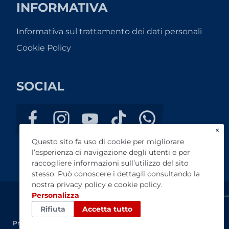
INFORMATIVA
Informativa sul trattamento dei dati personali
Cookie Policy
SOCIAL
×
Questo sito fa uso di cookie per migliorare
l’esperienza di navigazione degli utenti e per
raccogliere informazioni sull’utilizzo del sito
stesso. Può conoscere i dettagli consultando la
nostra
privacy policy
e
cookie policy
.
Personalizza
Auto Planet Bari srl - P.IVA 05126720720 - REA: BA 401176
Rifiuta
Accetta tutto
- Registro Imprese 05126720720
Preventivo
Test Drive
Configuratore
Contatti