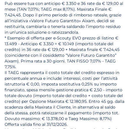
Può essere tua con anticipo € 3.350 e 36 rate da € 129,00 al
mese (TAN 7,07%; TAEG max 8,17%). Maxirata Finale €
7.424,45. Dopo il primo periodo di rimborso rateale, grazie
all’iniziativa «Valore Futuro Garantito» Aixam, decidi se
restituirla, cambiarla o tenerla saldando l’importo residuo
in un’unica soluzione o rateizzandola.
* Esempio di offerta per e-Scouty EVO prezzo di listino €
13.499 - Anticipo € 3.350 = € 10.149 (importo totale del
credito) in 36 rate da € 129,00 + Maxirata finale € 7.424,45
(coincidente con il cosiddetto “Valore Futuro Garantito”
Aixam). Prima rata a 30 giorni. TAN FISSO 7,07% - TAEG
7,75%.
Il TAEG rappresenta il costo totale del credito espresso in
percentuale annua e include: interessi, costi per l’attività
istruttoria € 0,00, imposta sostitutiva 0,25% su importo
finanziato, spesa mensile gestione pratica € 2,50 - importo
totale dovuto (importo totale del credito + costo totale del
credito) per Opzione Maxirata € 12.180,95. Entro 45 gg. dalla
scadenza della Maxirata il Cliente, in alternativa al saldo
della stessa, potrà rateizzarne il pagamento (importo tot.
Dovuto massimo: € 13.378,00 e Taeg Massimo: 8,17%)
Offerta valida fino al 31/12/2026.