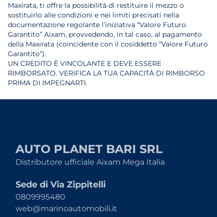
Maxirata, ti offre la possibilità di restituire il mezzo o
sostituirlo alle condizioni e nei limiti precisati nella
documentazione regolante l’iniziativa “Valore Futuro
Garantito” Aixam, provvedendo, in tal caso, al pagamento
della Maxirata (coincidente con il cosiddetto “Valore Futuro
Garantito”).
UN CREDITO È VINCOLANTE E DEVE ESSERE
RIMBORSATO. VERIFICA LA TUA CAPACITÀ DI RIMBORSO
PRIMA DI IMPEGNARTI.
AUTO PLANET BARI SRL
Distributore ufficiale Aixam Mega Italia
Sede di Via Zippitelli
0809995480
web@marinoautomobili.it