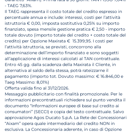
- TAEG 7,63%.
Il TAEG rappresenta il costo totale del credito espresso in
percentuale annua e include: interessi, costi per l’attività
istruttoria € 0,00, imposta sostitutiva 0,25% su importo
finanziato, spesa mensile gestione pratica € 2,50 - importo
totale dovuto (importo totale del credito + costo totale del
credito) per Opzione Maxirata € 15.399,95. I costi per
l’attività istruttoria, se previsti, concorrono alla
determinazione dell’importo finanziato e sono soggetti
all’applicazione di interessi calcolati al TAN contrattuale.
Entro 45 gg. dalla scadenza della Maxirata il Cliente, in
alternativa al saldo della stessa, potrà rateizzarne il
pagamento (importo tot. Dovuto massimo: € 16.846,00 e
Taeg Massimo: 8,01%)
Offerta valida fino al 31/12/2026.
Messaggio pubblicitario con finalità promozionale. Per le
informazioni precontrattuali richiedere sul punto vendita il
documento “Informazioni europee di base sul credito ai
consumatori” (SECCI) e copia del testo contrattuale. Salvo
approvazione Agos Ducato S.p.A. La Rete dei Concessionari
“Aixam” opera quale intermediario del credito NON in
esclusiva. La Concessionaria aderente, in caso di Opzione