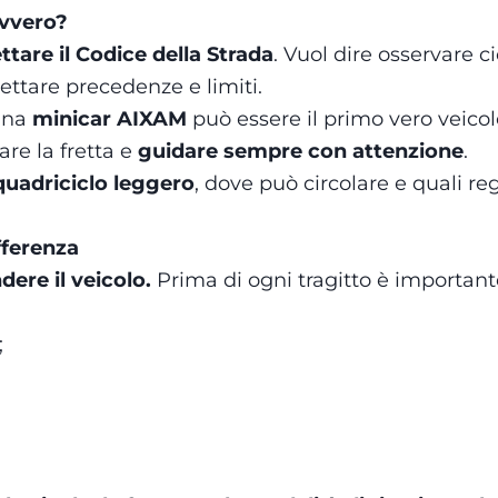
avvero?
ttare il Codice della Strada
. Vuol dire osservare 
pettare precedenze e limiti.
 una
minicar AIXAM
può essere il primo vero veico
are la fretta e
guidare sempre con attenzione
.
quadriciclo leggero
, dove può circolare e quali r
ifferenza
ere il veicolo.
Prima di ogni tragitto è important
;