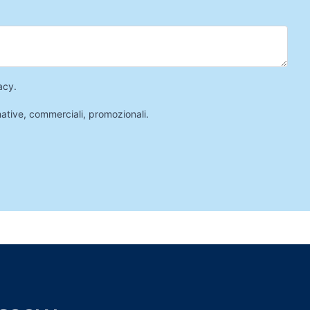
acy
.
mative, commerciali, promozionali.